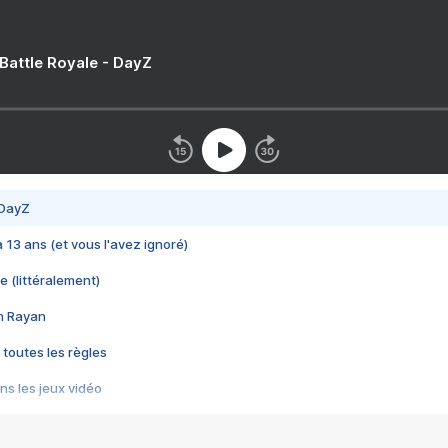
 Battle Royale - DayZ
 DayZ
 a 13 ans (et vous l'avez ignoré)
e (littéralement)
im Rayan
 toutes les règles
s les jeux vidéo
us choquant de Rockstar ? - Le scandale BULLY